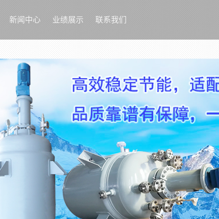
新闻中心
业绩展示
联系我们