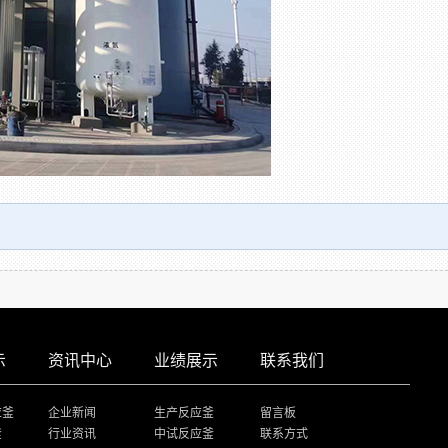
示
资讯中心
业绩展示
联系我们
应釜
企业新闻
生产反应釜
留言板
釜
行业资讯
中试反应釜
联系方式