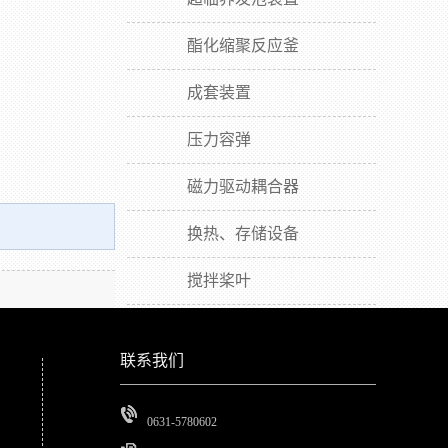
酯化缩聚反应釜
成套装置
压力容弹
磁力驱动耦合器
换热、存储设备
搅拌桨叶
反应器
联系我们
环保设备
复合板
0631-5780602