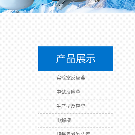
产品展示
实验室反应釜
中试反应釜
生产型反应釜
电解槽
超临界发泡装置